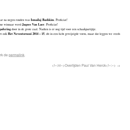
Ismailaj Bashkim
aar na negen ronden was
. Proficiat!
Jaques Van Laer
ne winnaar werd
. Proficiat!
gadering
door in de grote zaal. Nadien is er nog tijd voor een schaakpartijtje.
Het Neventornooi 2014 – 15
art ook
, dit in een licht gewijzigde vorm, maar dat leggen we reeds
rk de
permalink
.
<!–:nl–>Overlijden Paul Van Herck<!–:–>
→