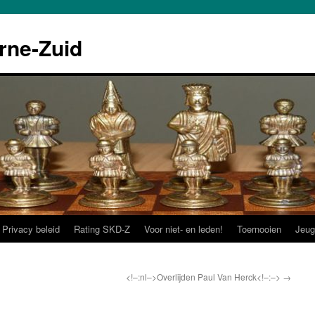
rne-Zuid
Privacy beleid
Rating SKD-Z
Voor niet- en leden!
Toernooien
Jeug
<!–:nl–>Overlijden Paul Van Herck<!–:–>
→