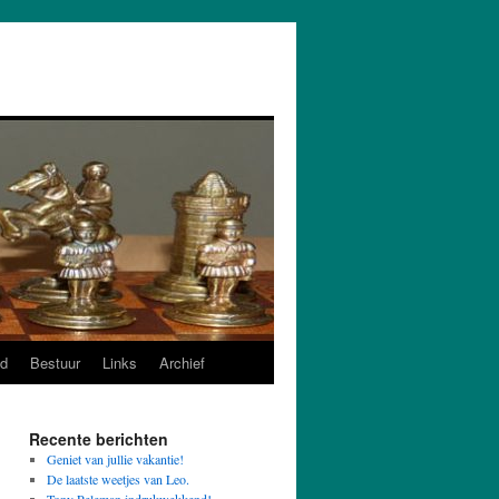
d
Bestuur
Links
Archief
Recente berichten
Geniet van jullie vakantie!
De laatste weetjes van Leo.