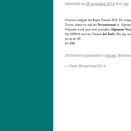
Geplaatst op
28 augustus 2014
door
Jef
Gisteren eindigde het Rapid Tornooi 2014. De winn
Neventornooi
Tevens sloten we ook het
af. Algeme
Algemene Ver
Volgende week gaat onze jaarlijkse
Jef Torfs
Op 10/09/14 start het Tornooi
. Die dag st
uit op de AV.
Jef DM.
Dit bericht is geplaatst in
nieuws
. Bookma
←
Open Brasschaat 2014