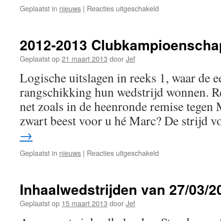
voor
Geplaatst in
nieuws
|
Reacties uitgeschakeld
2012-
2013
Clubkampioenscha
2012-2013 Clubkampioenscha
Geplaatst op
21 maart 2013
door
Jef
Logische uitslagen in reeks 1, waar de ee
rangschikking hun wedstrijd wonnen. Re
net zoals in de heenronde remise tegen
zwart beest voor u hé Marc? De strijd 
→
voor
Geplaatst in
nieuws
|
Reacties uitgeschakeld
2012-
2013
Clubkampioenscha
Inhaalwedstrijden van 27/03/2
Geplaatst op
15 maart 2013
door
Jef