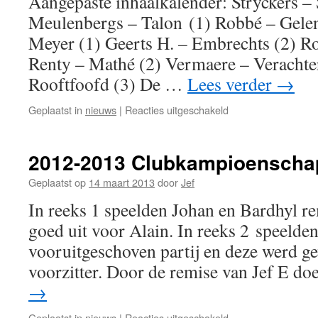
Aangepaste inhaalkalender: Stryckers –
Meulenbergs – Talon (1) Robbé – Gelen
Meyer (1) Geerts H. – Embrechts (2) Ro
Renty – Mathé (2) Vermaere – Verachter
Rooftfoofd (3) De …
Lees verder
→
voor
Geplaatst in
nieuws
|
Reacties uitgeschakeld
Inhaalwedstrijden
van
27/03/2013
2012-2013 Clubkampioenscha
Geplaatst op
14 maart 2013
door
Jef
In reeks 1 speelden Johan en Bardhyl re
goed uit voor Alain. In reeks 2 speelde
vooruitgeschoven partij en deze werd 
voorzitter. Door de remise van Jef E d
→
voor
Geplaatst in
nieuws
|
Reacties uitgeschakeld