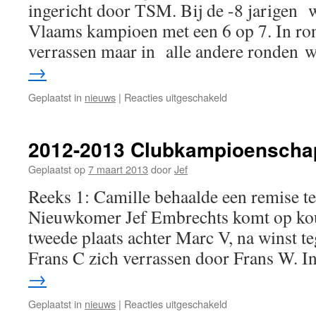
ingericht door TSM. Bij de -8 jarigen 
Vlaams kampioen met een 6 op 7. In rond
verrassen maar in alle andere ronden 
→
voor
Geplaatst in
nieuws
|
Reacties uitgeschakeld
Daniel
Dardha
Vlaams
2012-2013 Clubkampioenscha
Jeugdkampioen
Geplaatst op
7 maart 2013
door
Jef
Reeks 1: Camille behaalde een remise t
Nieuwkomer Jef Embrechts komt op kou
tweede plaats achter Marc V, na winst te
Frans C zich verrassen door Frans W. 
→
voor
Geplaatst in
nieuws
|
Reacties uitgeschakeld