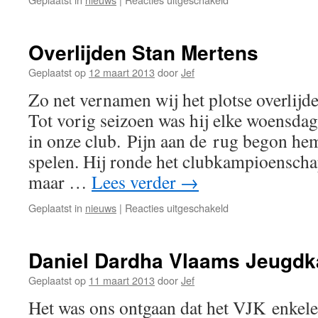
2012-
2013
Clubkampioenscha
Overlijden Stan Mertens
Geplaatst op
12 maart 2013
door
Jef
Zo net vernamen wij het plotse overlijd
Tot vorig seizoen was hij elke woensdag 
in onze club. Pijn aan de rug begon hem 
spelen. Hij ronde het clubkampioensch
maar …
Lees verder
→
voor
Geplaatst in
nieuws
|
Reacties uitgeschakeld
Overlijden
Stan
Mertens
Daniel Dardha Vlaams Jeugd
Geplaatst op
11 maart 2013
door
Jef
Het was ons ontgaan dat het VJK enkel