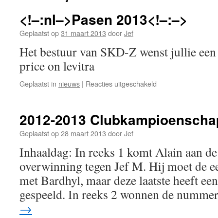
<!–:nl–>Pasen 2013<!–:–>
Geplaatst op
31 maart 2013
door
Jef
Het bestuur van SKD-Z wenst jullie een 
price on levitra
voor
Geplaatst in
nieuws
|
Reacties uitgeschakeld
<!–:nl–
>Pasen
2013<!–:–
2012-2013 Clubkampioenscha
>
Geplaatst op
28 maart 2013
door
Jef
Inhaaldag: In reeks 1 komt Alain aan de 
overwinning tegen Jef M. Hij moet de ee
met Bardhyl, maar deze laatste heeft ee
gespeeld. In reeks 2 wonnen de numme
→