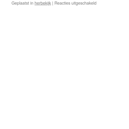
voor
Geplaatst in
herbekijk
|
Reacties uitgeschakeld
Raoul
is
niet
meer.