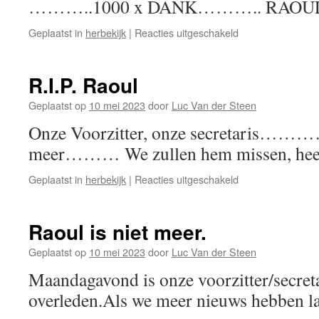
………..1000 x DANK……….. RAOU
voor
Geplaatst in
herbekijk
|
Reacties uitgeschakeld
Afscheid
van
RAOUL
R.I.P. Raoul
Geplaatst op
10 mei 2023
door
Luc Van der Steen
Onze Voorzitter, onze secretaris…
meer……… We zullen hem missen, heel
voor
Geplaatst in
herbekijk
|
Reacties uitgeschakeld
R.I.P.
Raoul
Raoul is niet meer.
Geplaatst op
10 mei 2023
door
Luc Van der Steen
Maandagavond is onze voorzitter/secret
overleden.Als we meer nieuws hebben la