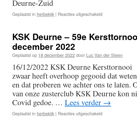
Deurne-Zuid
voor
Geplaatst in
herbekijk
|
Reacties uitgeschakeld
Fijne
Feestdagen
!
KSK Deurne – 59e Kersttornoo
december 2022
Geplaatst op
18 december 2022
door
Luc Van der Steen
16/12/2022 KSK Deurne Kersttornooi 
zwaar heeft overhoop gegooid dat weten
en dat proberen we achter ons te laten. 
van onze zusterclub KSK Deurne kon n
Covid gedoe. …
Lees verder
→
voor
Geplaatst in
herbekijk
|
Reacties uitgeschakeld
KSK
Deurne
–