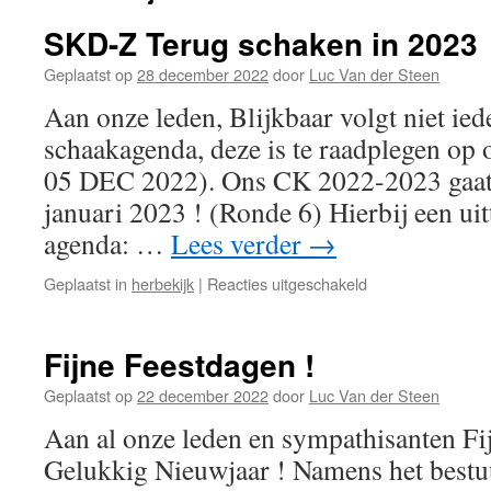
SKD-Z Terug schaken in 2023
Geplaatst op
28 december 2022
door
Luc Van der Steen
Aan onze leden, Blijkbaar volgt niet ie
schaakagenda, deze is te raadplegen op 
05 DEC 2022). Ons CK 2022-2023 gaat 
januari 2023 ! (Ronde 6) Hierbij een uit
agenda: …
Lees verder
→
voor
Geplaatst in
herbekijk
|
Reacties uitgeschakeld
SKD-
Z
Terug
Fijne Feestdagen !
schaken
in
Geplaatst op
22 december 2022
door
Luc Van der Steen
2023
Aan al onze leden en sympathisanten Fi
Gelukkig Nieuwjaar ! Namens het bestu