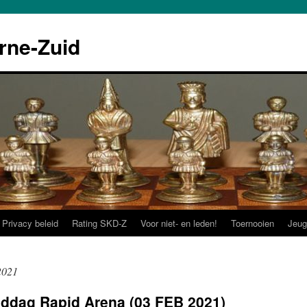
rne-Zuid
Privacy beleid
Rating SKD-Z
Voor niet- en leden!
Toernooien
Jeug
2021
dag Rapid Arena (03 FEB 2021)