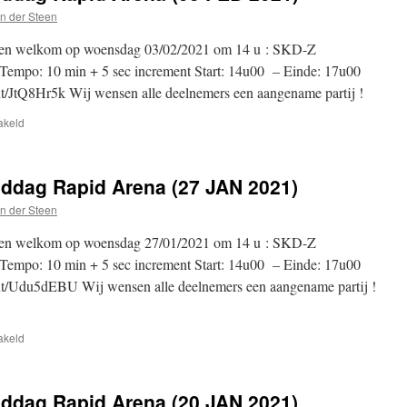
n der Steen
llen welkom op woensdag 03/02/2021 om 14 u : SKD-Z
empo: 10 min + 5 sec increment Start: 14u00 – Einde: 17u00
nt/JtQ8Hr5k Wij wensen alle deelnemers een aangename partij !
voor
akeld
SKD-
Z
Woensdagnamiddag
dag Rapid Arena (27 JAN 2021)
Rapid
Arena
n der Steen
(03
FEB
llen welkom op woensdag 27/01/2021 om 14 u : SKD-Z
2021)
empo: 10 min + 5 sec increment Start: 14u00 – Einde: 17u00
ent/Udu5dEBU Wij wensen alle deelnemers een aangename partij !
voor
akeld
SKD-
Z
Woensdagnamiddag
dag Rapid Arena (20 JAN 2021)
Rapid