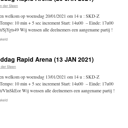
Arena
n der Steen
(27
JAN
llen welkom op woensdag 20/01/2021 om 14 u : SKD-Z
2021)
empo: 10 min + 5 sec increment Start: 14u00 – Einde: 17u00
nt/SjYgts49 Wij wensen alle deelnemers een aangename partij !
voor
akeld
SKD-
Z
Woensdagnamiddag
dag Rapid Arena (13 JAN 2021)
Rapid
Arena
 der Steen
(20
JAN
llen welkom op woensdag 13/01/2021 om 14 u : SKD-Z
2021)
empo: 10 min + 5 sec increment Start: 14u00 – Einde: 17u00
nt/VlnSkEor Wij wensen alle deelnemers een aangename partij !
voor
akeld
SKD-
Z
Woensdagnamiddag
Rapid
Arena