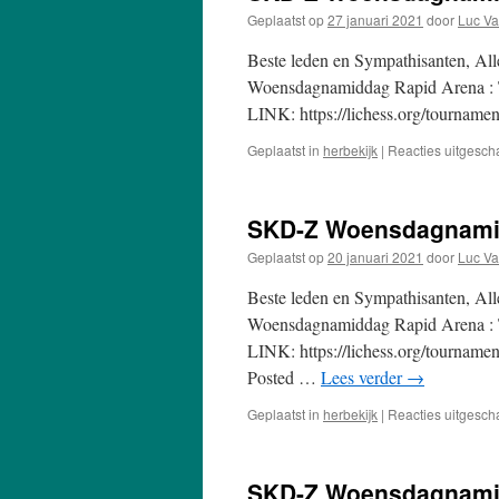
Geplaatst op
27 januari 2021
door
Luc Va
Beste leden en Sympathisanten, A
Woensdagnamiddag Rapid Arena : T
LINK: https://lichess.org/tourname
Geplaatst in
herbekijk
|
Reacties uitgesch
SKD-Z Woensdagnamid
Geplaatst op
20 januari 2021
door
Luc Va
Beste leden en Sympathisanten, A
Woensdagnamiddag Rapid Arena : T
LINK: https://lichess.org/tournam
Posted …
Lees verder
→
Geplaatst in
herbekijk
|
Reacties uitgesch
SKD-Z Woensdagnamid