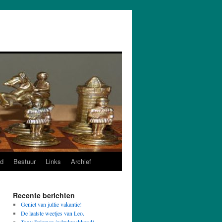
d
Bestuur
Links
Archief
Recente berichten
Geniet van jullie vakantie!
De laatste weetjes van Leo.