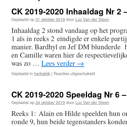
CK 2019-2020 Inhaaldag Nr 2 
Geplaatst op
31 oktober 2019
door
Luc Van der Steen
Inhaaldag 2 stond vandaag op het prog
1 als in reeks 2 eindigde er enkele part
manier. Bardhyl en Jef DM blunderde 
en Camille waren hier de respectievelij
was zo …
Lees verder
→
voor
Geplaatst in
herbekijk
|
Reacties uitgeschakeld
CK
2019-
2020
CK 2019-2020 Speeldag Nr 6 –
Inhaaldag
Nr
Geplaatst op
24 oktober 2019
door
Luc Van der Steen
2
Reeks 1: Alain en Hilde speelden hun on
–
30/10/2019
ronde 9, hun beide tegenstanders konde