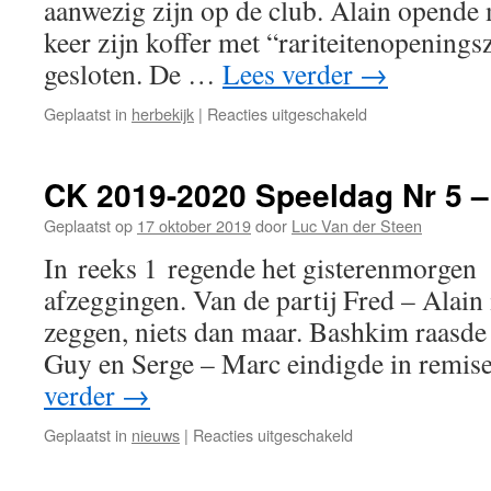
aanwezig zijn op de club. Alain opende 
keer zijn koffer met “rariteitenopeningsz
gesloten. De …
Lees verder
→
voor
Geplaatst in
herbekijk
|
Reacties uitgeschakeld
CK
2019-
2020
CK 2019-2020 Speeldag Nr 5 –
Speeldag
Nr
Geplaatst op
17 oktober 2019
door
Luc Van der Steen
6
In reeks 1 regende het gisterenmorgen
–
23/10/2019
afzeggingen. Van de partij Fred – Alain i
zeggen, niets dan maar. Bashkim raasde 
Guy en Serge – Marc eindigde in remis
verder
→
voor
Geplaatst in
nieuws
|
Reacties uitgeschakeld
CK
2019-