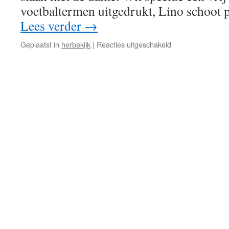
voetbaltermen uitgedrukt, Lino schoot
Lees verder
→
voor
Geplaatst in
herbekijk
|
Reacties uitgeschakeld
CK
2019-
2020
Inhaaldag
Nr
1
–
02/10/2019