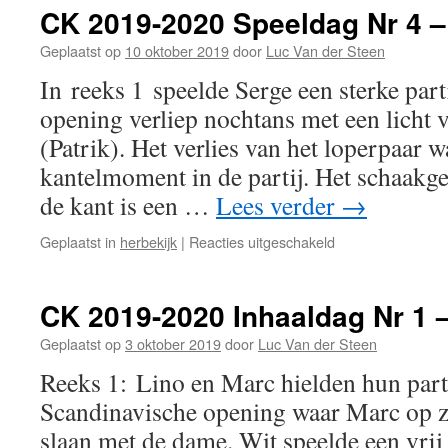
2020
CK 2019-2020 Speeldag Nr 4 –
Speeldag
Nr
Geplaatst op
10 oktober 2019
door
Luc Van der Steen
5
In reeks 1 speelde Serge een sterke part
–
16/10/2019
opening verliep nochtans met een licht 
(Patrik). Het verlies van het loperpaar w
kantelmoment in de partij. Het schaakg
de kant is een …
Lees verder
→
voor
Geplaatst in
herbekijk
|
Reacties uitgeschakeld
CK
2019-
2020
CK 2019-2020 Inhaaldag Nr 1 
Speeldag
Nr
Geplaatst op
3 oktober 2019
door
Luc Van der Steen
4
Reeks 1: Lino en Marc hielden hun parti
–
09/10/2019
Scandinavische opening waar Marc op ze
slaan met de dame. Wit speelde een vrij p