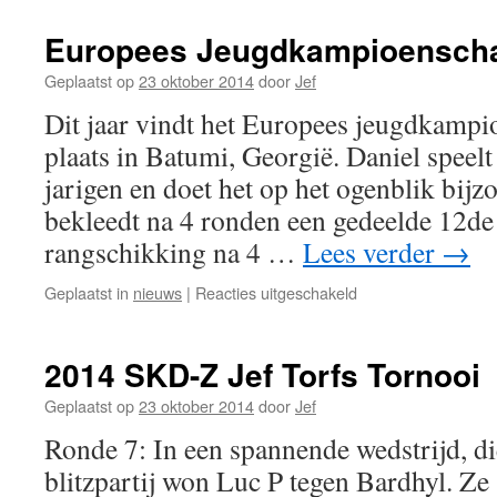
Europees Jeugdkampioensch
Geplaatst op
23 oktober 2014
door
Jef
Dit jaar vindt het Europees jeugdkamp
plaats in Batumi, Georgië. Daniel speelt
jarigen en doet het op het ogenblik bij
bekleedt na 4 ronden een gedeelde 12de 
rangschikking na 4 …
Lees verder
→
voor
Geplaatst in
nieuws
|
Reacties uitgeschakeld
Europees
Jeugdkampioensch
schaken
2014 SKD-Z Jef Torfs Tornooi
Geplaatst op
23 oktober 2014
door
Jef
Ronde 7: In een spannende wedstrijd, di
blitzpartij won Luc P tegen Bardhyl. Z