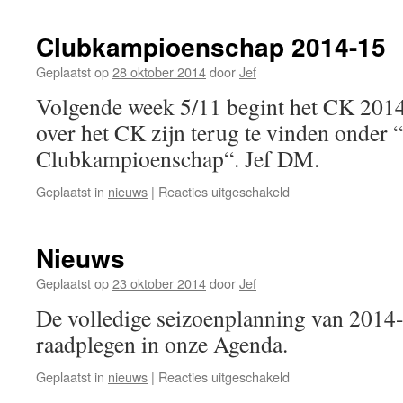
SKD-
Z
Clubkampioenschap 2014-15
Jef
Torfs
Geplaatst op
28 oktober 2014
door
Jef
Tornooi
Volgende week 5/11 begint het CK 2014
over het CK zijn terug te vinden onder
Clubkampioenschap“. Jef DM.
voor
Geplaatst in
nieuws
|
Reacties uitgeschakeld
Clubkampioenscha
2014-
15
Nieuws
Geplaatst op
23 oktober 2014
door
Jef
De volledige seizoenplanning van 2014-
raadplegen in onze Agenda.
voor
Geplaatst in
nieuws
|
Reacties uitgeschakeld
Nieuws