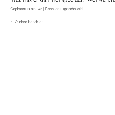
voor
Geplaatst in
nieuws
|
Reacties uitgeschakeld
2014
SKD-
←
Oudere berichten
Z
Jef
Torfs
Tornooi