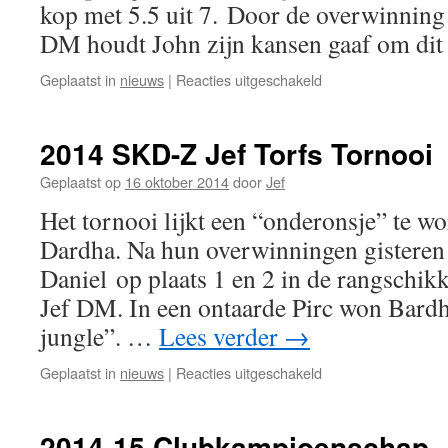
kop met 5.5 uit 7. Door de overwinning
DM houdt John zijn kansen gaaf om di
voor
Geplaatst in
nieuws
|
Reacties uitgeschakeld
2014
SKD-
Z
2014 SKD-Z Jef Torfs Tornooi
Jef
Torfs
Geplaatst op
16 oktober 2014
door
Jef
Tornooi
Het tornooi lijkt een “onderonsje” te w
Dardha. Na hun overwinningen gisteren
Daniel op plaats 1 en 2 in de rangschik
Jef DM. In een ontaarde Pirc won Bardh
jungle”. …
Lees verder
→
voor
Geplaatst in
nieuws
|
Reacties uitgeschakeld
2014
SKD-
Z
2014-15 Clubkampioenschap