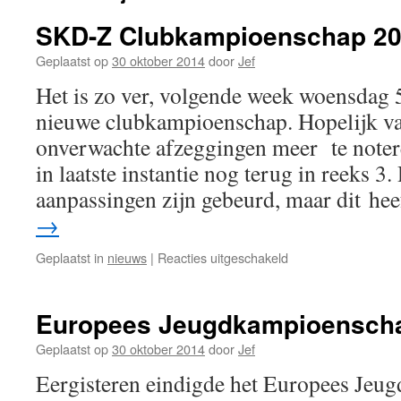
SKD-Z Clubkampioenschap 20
Geplaatst op
30 oktober 2014
door
Jef
Het is zo ver, volgende week woensdag 5
nieuwe clubkampioenschap. Hopelijk va
onverwachte afzeggingen meer te noter
in laatste instantie nog terug in reeks 3
aanpassingen zijn gebeurd, maar dit h
→
voor
Geplaatst in
nieuws
|
Reacties uitgeschakeld
SKD-
Z
Clubkampioenscha
Europees Jeugdkampioensch
2014-
15
Geplaatst op
30 oktober 2014
door
Jef
Eergisteren eindigde het Europees Je