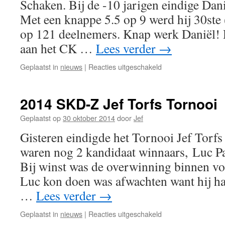
Schaken. Bij de -10 jarigen eindige Dani
Met een knappe 5.5 op 9 werd hij 30ste 
op 121 deelnemers. Knap werk Daniël! H
aan het CK …
Lees verder
→
voor
Geplaatst in
nieuws
|
Reacties uitgeschakeld
Europees
Jeugdkampioensch
schaken
2014 SKD-Z Jef Torfs Tornooi
Geplaatst op
30 oktober 2014
door
Jef
Gisteren eindigde het Tornooi Jef Torfs
waren nog 2 kandidaat winnaars, Luc Pa
Bij winst was de overwinning binnen vo
Luc kon doen was afwachten want hij had
…
Lees verder
→
voor
Geplaatst in
nieuws
|
Reacties uitgeschakeld
2014