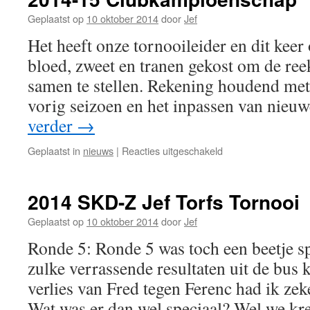
Jef
Torfs
Geplaatst op
10 oktober 2014
door
Jef
Tornooi
Het heeft onze tornooileider en dit keer 
bloed, zweet en tranen gekost om de re
samen te stellen. Rekening houdend met
vorig seizoen en het inpassen van nie
verder
→
voor
Geplaatst in
nieuws
|
Reacties uitgeschakeld
2014-
15
Clubkampioenscha
2014 SKD-Z Jef Torfs Tornooi
Geplaatst op
10 oktober 2014
door
Jef
Ronde 5: Ronde 5 was toch een beetje spe
zulke verrassende resultaten uit de bu
verlies van Fred tegen Ferenc had ik zek
Wat was er dan wel speciaal? Wel we k