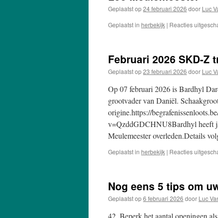
Geplaatst op
24 februari 2026
door
Luc V
Geplaatst in
herbekijk
|
Reacties uitgesch
Februari 2026 SKD-Z tr
Geplaatst op
23 februari 2026
door
Luc V
Op 07 februari 2026 is Bardhyl Da
grootvader van Daniël. Schaakgroo
origine.https://begrafenissenloots
v=QzddGDCHNU8Bardhyl heeft jaren
Meulemeester overleden.Details vo
Geplaatst in
herbekijk
|
Reacties uitgesch
Nog eens 5 tips om uw
Geplaatst op
6 februari 2026
door
Luc Va
42. Beperk het aantal openingen als 