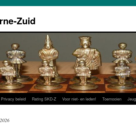
rne-Zuid
Privacy beleid
Rating SKD-Z
Voor niet- en leden!
Toernooien
Jeug
 2026