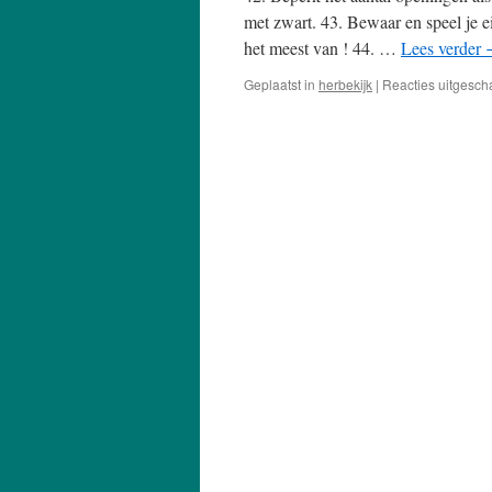
met zwart. 43. Bewaar en speel je ei
het meest van ! 44. …
Lees verder
Geplaatst in
herbekijk
|
Reacties uitgesch