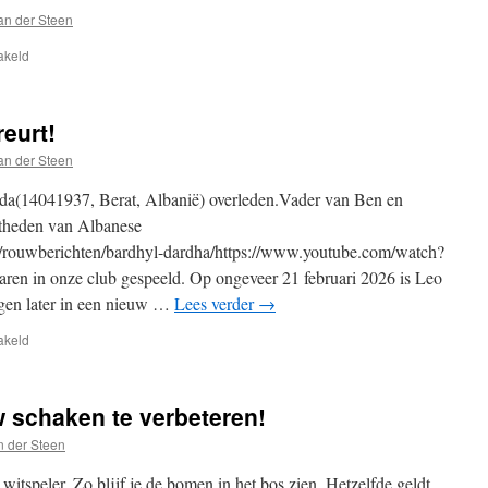
an der Steen
voor
akeld
Leo
Meulemeester
eurt!
an der Steen
rda(14041937, Berat, Albanië) overleden.Vader van Ben en
theden van Albanese
.be/rouwberichten/bardhyl-dardha/https://www.youtube.com/watch?
 in onze club gespeeld. Op ongeveer 21 februari 2026 is Leo
lgen later in een nieuw …
Lees verder
→
voor
akeld
Februari
2026
SKD-
 schaken te verbeteren!
Z
treurt!
n der Steen
witspeler. Zo blijf je de bomen in het bos zien. Hetzelfde geldt