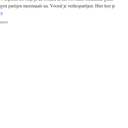
gen partijen meermaals na. Vooral je verliespartijen. Hier leer je
→
voor
akeld
Nog
eens
5
tips
om
uw
schaken
te
verbeteren!