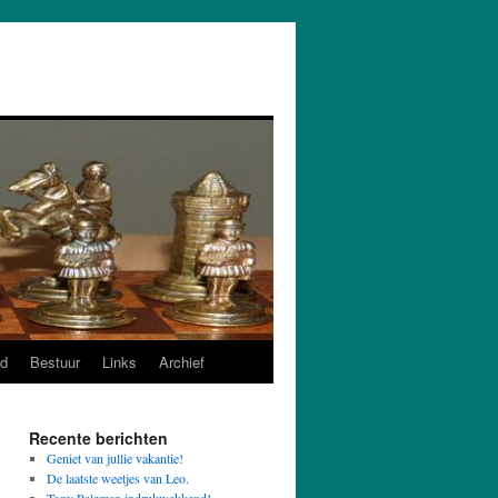
d
Bestuur
Links
Archief
Recente berichten
Geniet van jullie vakantie!
De laatste weetjes van Leo.