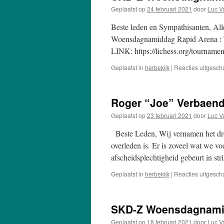
Geplaatst op
24 februari 2021
door
Luc V
Beste leden en Sympathisanten, A
Woensdagnamiddag Rapid Arena : T
LINK: https://lichess.org/tournam
Geplaatst in
herbekijk
|
Reacties uitgesch
Roger “Joe” Verbaende
Geplaatst op
23 februari 2021
door
Luc V
Beste Leden, Wij vernamen het dro
overleden is. Er is zoveel wat we v
afscheidsplechtigheid gebeurt in st
Geplaatst in
herbekijk
|
Reacties uitgesch
SKD-Z Woensdagnamid
Geplaatst op
18 februari 2021
door
Luc V