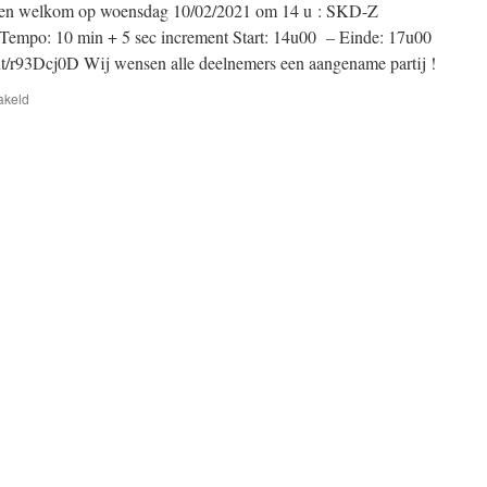
FEB
llen welkom op woensdag 10/02/2021 om 14 u : SKD-Z
2021)
empo: 10 min + 5 sec increment Start: 14u00 – Einde: 17u00
nt/r93Dcj0D Wij wensen alle deelnemers een aangename partij !
voor
akeld
SKD-
Z
Woensdagnamiddag
Rapid
Arena
(10
FEB
2021)