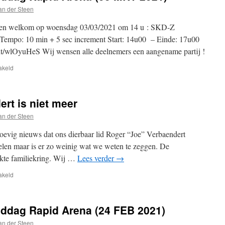
an der Steen
llen welkom op woensdag 03/03/2021 om 14 u : SKD-Z
empo: 10 min + 5 sec increment Start: 14u00 – Einde: 17u00
ent/wlOyuHeS Wij wensen alle deelnemers een aangename partij !
voor
akeld
SKD-
Z
Woensdagnamiddag
rt is niet meer
Rapid
Arena
an der Steen
(03
MRT
evig nieuws dat ons dierbaar lid Roger “Joe” Verbaendert
2021)
oelen maar is er zo weinig wat we weten te zeggen. De
rikte familiekring. Wij …
Lees verder
→
voor
akeld
Roger
“Joe”
Verbaendert
dag Rapid Arena (24 FEB 2021)
is
niet
an der Steen