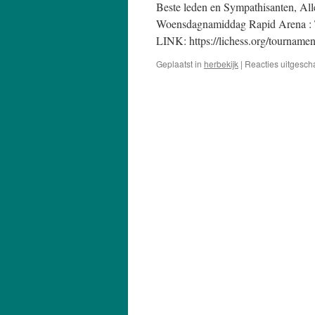
Beste leden en Sympathisanten, A
Woensdagnamiddag Rapid Arena : T
LINK: https://lichess.org/tourname
Geplaatst in
herbekijk
|
Reacties uitgesch