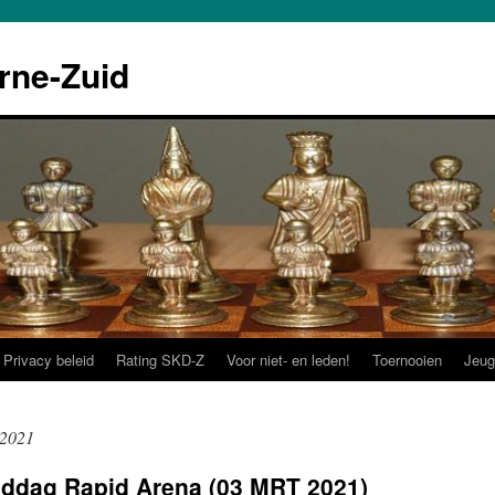
rne-Zuid
Privacy beleid
Rating SKD-Z
Voor niet- en leden!
Toernooien
Jeug
 2021
dag Rapid Arena (03 MRT 2021)