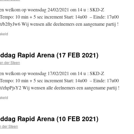
meer
llen welkom op woensdag 24/02/2021 om 14 u : SKD-Z
empo: 10 min + 5 sec increment Start: 14u00 – Einde: 17u00
nt/b2ftyJw6 Wij wensen alle deelnemers een aangename partij !
voor
akeld
SKD-
Z
Woensdagnamiddag
dag Rapid Arena (17 FEB 2021)
Rapid
Arena
an der Steen
(24
FEB
llen welkom op woensdag 17/02/2021 om 14 u : SKD-Z
2021)
empo: 10 min + 5 sec increment Start: 14u00 – Einde: 17u00
nt/zhpPjsY2 Wij wensen alle deelnemers een aangename partij !
voor
akeld
SKD-
Z
Woensdagnamiddag
dag Rapid Arena (10 FEB 2021)
Rapid
Arena
n der Steen
(17