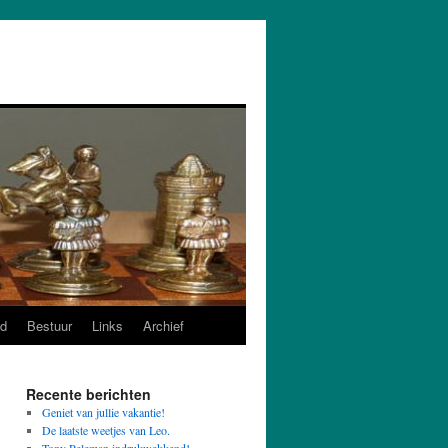
d
Bestuur
Links
Archief
Recente berichten
Geniet van jullie vakantie!
De laatste weetjes van Leo.