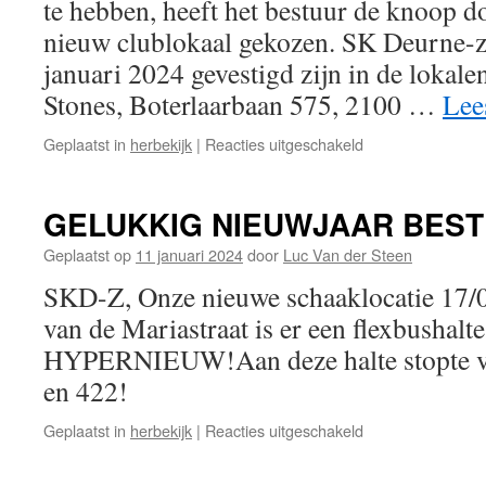
te hebben, heeft het bestuur de knoop d
nieuw clublokaal gekozen. SK Deurne-z
januari 2024 gevestigd zijn in de lok
Stones, Boterlaarbaan 575, 2100 …
Lee
voor
Geplaatst in
herbekijk
|
Reacties uitgeschakeld
Woordje
van
onze
GELUKKIG NIEUWJAAR BEST
voorzitter!
Geplaatst op
11 januari 2024
door
Luc Van der Steen
SKD-Z, Onze nieuwe schaaklocatie 17/
van de Mariastraat is er een flexbushalt
HYPERNIEUW!Aan deze halte stopte vr
en 422!
voor
Geplaatst in
herbekijk
|
Reacties uitgeschakeld
GELUKKIG
NIEUWJAAR