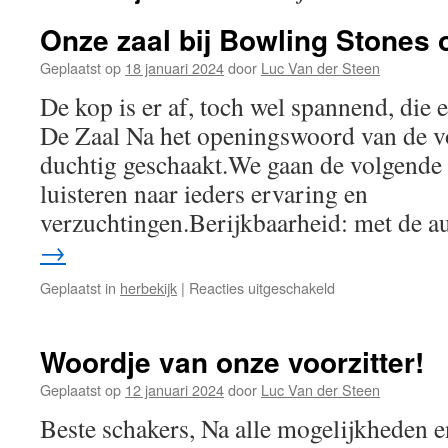
Onze zaal bij Bowling Stones
Geplaatst op
18 januari 2024
door
Luc Van der Steen
De kop is er af, toch wel spannend, die 
De Zaal Na het openingswoord van de vo
duchtig geschaakt.We gaan de volgende
luisteren naar ieders ervaring en
verzuchtingen.Berijkbaarheid: met de 
→
voor
Geplaatst in
herbekijk
|
Reacties uitgeschakeld
Onze
zaal
bij
Woordje van onze voorzitter!
Bowling
Stones
Geplaatst op
12 januari 2024
door
Luc Van der Steen
op
Beste schakers, Na alle mogelijkheden e
woensdag!