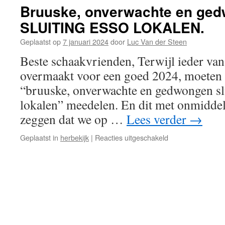
BESTE
Bruuske, onverwachte en ge
LEDEN!
SLUITING ESSO LOKALEN.
Geplaatst op
7 januari 2024
door
Luc Van der Steen
Beste schaakvrienden, Terwijl ieder van
overmaakt voor een goed 2024, moeten w
“bruuske, onverwachte en gedwongen sl
lokalen” meedelen. En dit met onmiddell
zeggen dat we op …
Lees verder
→
voor
Geplaatst in
herbekijk
|
Reacties uitgeschakeld
Bruuske,
onverwachte
en
gedwongen:
SLUITING
ESSO
LOKALEN.