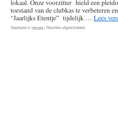
lokaal. Onze voorzitter hield een pleid
toestand van de clubkas te verbeteren en
“Jaarlijks Etentje” tijdelijk …
Lees ver
voor
Geplaatst in
nieuws
|
Reacties uitgeschakeld
2017
Algemene
Vergadering
SKD-
Z
en
Receptie