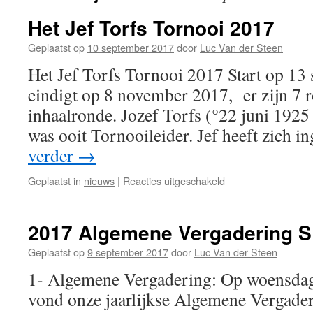
Het Jef Torfs Tornooi 2017
Geplaatst op
10 september 2017
door
Luc Van der Steen
Het Jef Torfs Tornooi 2017 Start op 13
eindigt op 8 november 2017, er zijn 7 
inhaalronde. Jozef Torfs (°22 juni 192
was ooit Tornooileider. Jef heeft zich 
verder
→
voor
Geplaatst in
nieuws
|
Reacties uitgeschakeld
Het
Jef
Torfs
2017 Algemene Vergadering S
Tornooi
2017
Geplaatst op
9 september 2017
door
Luc Van der Steen
1- Algemene Vergadering: Op woensda
vond onze jaarlijkse Algemene Vergader