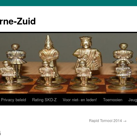
rne-Zuid
Privacy beleid
Rating SKD-Z
Voor niet- en leden!
Toernooien
Jeug
Rapid Tornooi 2014
→
4