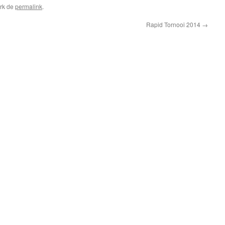
rk de
permalink
.
Rapid Tornooi 2014
→