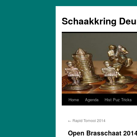
Schaakkring Deu
Home
Agenda
Hist Puz Tricks
Ga
naar
←
Rapid Tornooi 2014
de
Open Brasschaat 201
inhoud