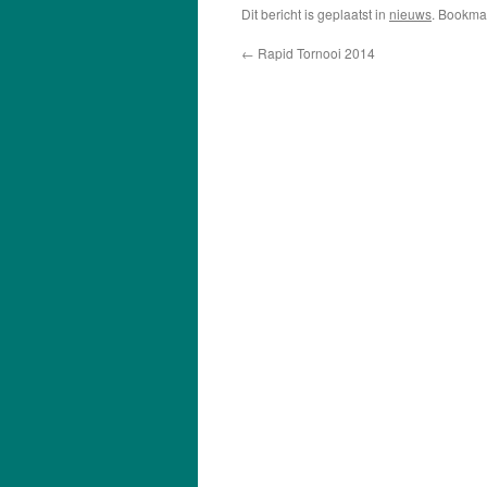
Dit bericht is geplaatst in
nieuws
. Bookma
←
Rapid Tornooi 2014