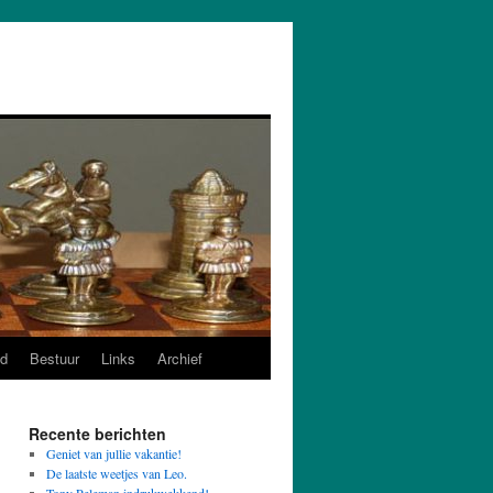
d
Bestuur
Links
Archief
Recente berichten
Geniet van jullie vakantie!
De laatste weetjes van Leo.