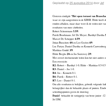
Geplaatst op
25 augustus 2014
door
Jef
“Het open tornooi van Brasscha
Gisteren eindigde
waar ze zijn aangesloten in de KBSB. Hilde heeft de
ronden afhaken, maar daar weet ik de reden niet va
resultaten van onze clubleden.
5.5/9
Robert Scheurmans
.
Patrik Broekmans; Jef De Meyer; Bardhyl Dardha
4.5/9
Marcel De Schepper
.
4/6
4/9
Johan Busschots
en Leo Geylen
.
Luc Pattyn; Daniel Dardha en Kenneth Cauwenber
3/9
Matthias Goddé
.
2/6
2/9
Hilde Berghs
en Jos Soetewey
.
Met zoveel deelnemende leden kon het niet anders o
Een overzicht:
R2:
Robert – Bardhyl 1-0; Hilde – Matthias 0.5-0.5
R3:
Daniel – Jos 1-0.
R4:
Jos – Kenneth 0-1.
R6:
Patrik – Robert 0-1.
R7:
Leo – Daniel 0-1.
Om alle resultaten te bekijken, gebruik volgende lin
belangrijker dan de behaalde plaats of punten. Ein
scheidingspunten gaven de doorslag.
Daniel
behaalde de ratingprijs van beste junior -1
Jef DM.