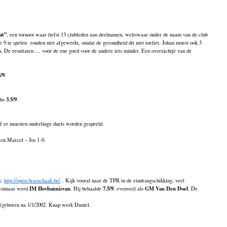
at”
, een tornooi waar liefst 13 clubleden aan deelnamen, weliswaar onder de naam van de club
 9 te spelen ronden niet afgewerkt, omdat de gezondheid dit niet toeliet. Johan moest ook 3
n. De resultaten … voor de ene goed voor de andere iets minder. Een overzichtje van de
5/9
.
3.5/9
ghs
.
f er moesten onderlinge duels worden gespeeld.
 en Marcel – Jos 1-0.
k:
http://open.brasschaak.be/
. Kijk vooral naar de TPR in de eindrangschikking, veel
IM Hovhannisvan
7.5/9
GM Van Den Doel
dwinnaar werd
. Hij behaalde
, evenveel als
. De
2 (geboren na 1/1/2002. Knap werk Daniel.