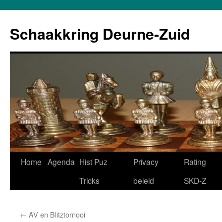
Schaakkring Deurne-Zuid
Ga
Home
Agenda
Hist Puz
Privacy
Rating
naar
Tricks
beleid
SKD-Z
de
←
AV en Blitztornooi
inhoud