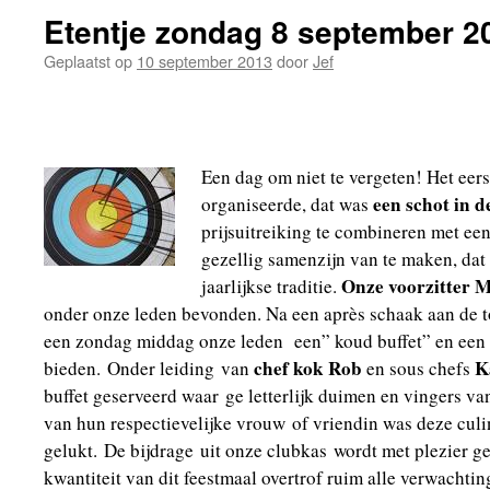
Etentje zondag 8 september 2
Geplaatst op
10 september 2013
door
Jef
Een dag om niet te vergeten! Het eers
een schot in d
organiseerde, dat was
prijsuitreiking te combineren met een
gezellig samenzijn van te maken, dat
Onze
voorzitter 
jaarlijkse traditie.
onder onze leden bevonden. Na een après schaak aan de t
een zondag middag onze leden een” koud buffet” en een 
chef kok Rob
K
bieden. Onder leiding van
en sous chefs
buffet geserveerd waar ge letterlijk duimen en vingers va
van hun respectievelijke vrouw of vriendin was deze culin
gelukt. De bijdrage uit onze clubkas wordt met plezier g
kwantiteit van dit feestmaal overtrof ruim alle verwachti