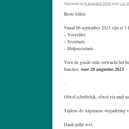
Geplaatst op
9 augustus 2023
door
Luc V
Beste leden,
Vanaf 06 september 2023 zijn er 3 f
– Voorzitter
– Secretaris
– Hulpsecretaris
Voor de goede orde verwacht het 
voor 28 augustus 2023
functies,
.
Ofwel schriftelijk, ofwel via mail 
Tijdens de Algemene vergadering v
Dank jullie wel,