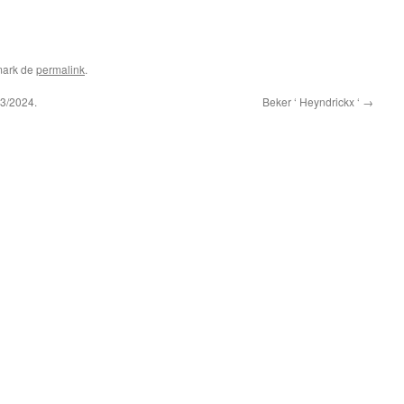
mark de
permalink
.
3/2024.
Beker ‘ Heyndrickx ‘
→