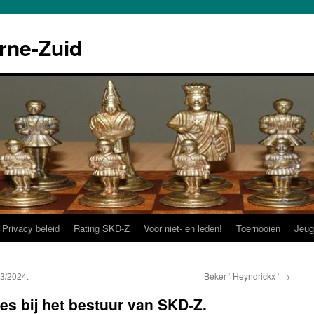
rne-Zuid
Privacy beleid
Rating SKD-Z
Voor niet- en leden!
Toernooien
Jeug
3/2024.
Beker ‘ Heyndrickx ‘
→
es bij het bestuur van SKD-Z.