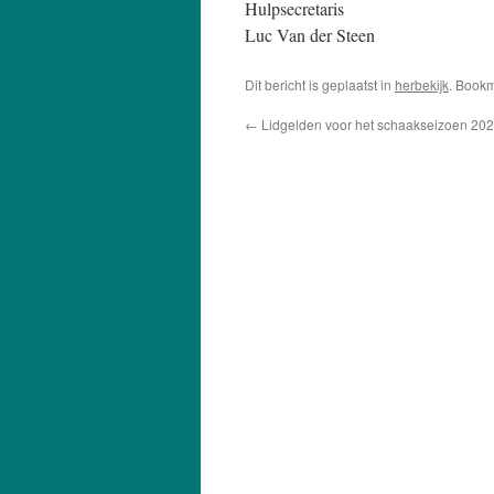
Hulpsecretaris
Luc Van der Steen
Dit bericht is geplaatst in
herbekijk
. Book
←
Lidgelden voor het schaakseizoen 202