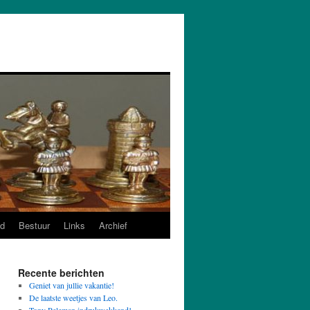
d
Bestuur
Links
Archief
Recente berichten
Geniet van jullie vakantie!
De laatste weetjes van Leo.