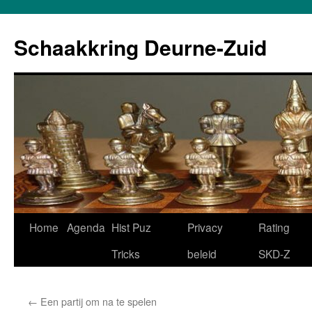
Schaakkring Deurne-Zuid
Ga
Home
Agenda
Hist Puz
Privacy
Rating
naar
Tricks
beleid
SKD-Z
de
←
Een partij om na te spelen
inhoud