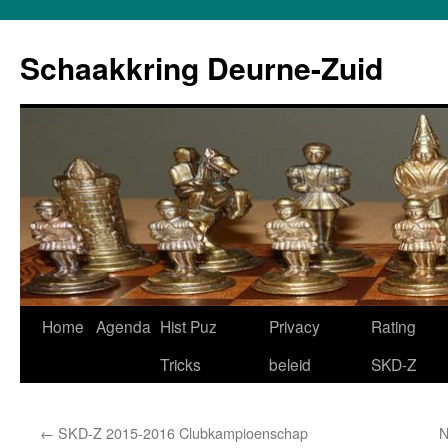
Schaakkring Deurne-Zuid
Ga
Home
Agenda
Hist Puz
Privacy
Rating
naar
Tricks
beleid
SKD-Z
de
←
SKD-Z 2015-2016 Clubkampioenschap
N
inhoud