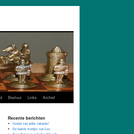
d
Bestuur
Links
Archief
Recente berichten
Geniet van jullie vakantie!
De laatste weetjes van Leo.