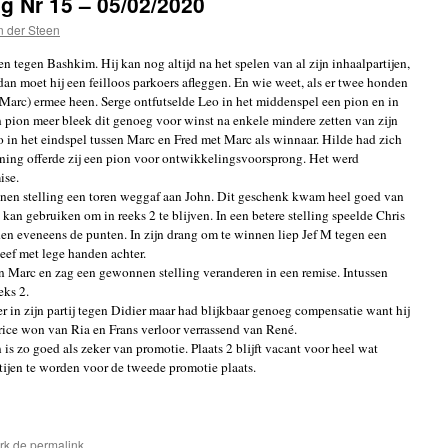
g Nr 15 – 05/02/2020
n der Steen
len tegen Bashkim. Hij kan nog altijd na het spelen van al zijn inhaalpartijen,
an moet hij een feilloos parkoers afleggen. En wie weet, als er twee honden
Marc) ermee heen. Serge ontfutselde Leo in het middenspel een pion en in
n pion meer bleek dit genoeg voor winst na enkele mindere zetten van zijn
 in het eindspel tussen Marc en Fred met Marc als winnaar. Hilde had zich
ning offerde zij een pion voor ontwikkelingsvoorsprong. Het werd
ise.
nnen stelling een toren weggaf aan John. Dit geschenk kwam heel goed van
an gebruiken om in reeks 2 te blijven. In een betere stelling speelde Chris
den eveneens de punten. In zijn drang om te winnen liep Jef M tegen een
eef met lege handen achter.
gen Marc en zag een gewonnen stelling veranderen in een remise. Intussen
eks 2.
 in zijn partij tegen Didier maar had blijkbaar genoeg compensatie want hij
rice won van Ria en Frans verloor verrassend van René.
 is zo goed als zeker van promotie. Plaats 2 blijft vacant voor heel wat
tijen te worden voor de tweede promotie plaats.
rk de
permalink
.