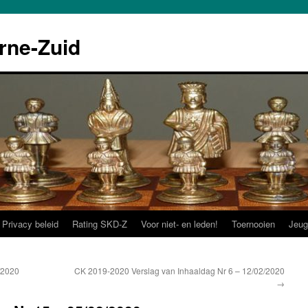
rne-Zuid
Privacy beleid
Rating SKD-Z
Voor niet- en leden!
Toernooien
Jeug
/2020
CK 2019-2020 Verslag van Inhaaldag Nr 6 – 12/02/2020
→