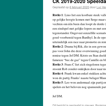
CK 2019-2020 Speelda
Geplaatst op
6 februari 2020
door
Luc Va
Reeks 1
: Lino liet een kostbare steek val
op gelijke hoogte komen met Serge maar d
vechten om één been dan loopt de derde (
een eindspel met gelijke lopers en met ee
tegenstander. Ongeveer eenzelfde scenario
goed voorbereid tegen Bardhyl. In de ope
uiteindelijk een race naar promotie en rem
Reeks 2
: Drama bij Rik, die in een gewo
pas voor John die deze overwinning goed k
remise tegen Jef DM. Kristo en Stan deel
fameuze “bec de gaz” tegen Camille en bl
Reeks 3
: Frans C liet zich ringeloren te
stoomt Rob zonder omkijken door naar re
Reeks 4
: Frank kwam enkel stukken achter
won de partij. Franks’ naaste belager Mau
Reeks 5
: Leo won andermaal zijn partij en
spelers en het beloven nog spannende par
Jef DM.
Dit bericht is geplaatst in
nieuws
. Bookma