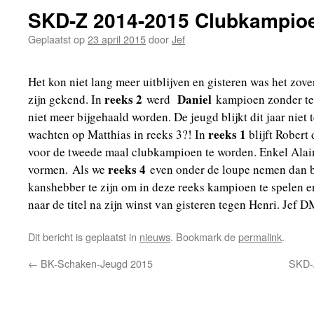
SKD-Z 2014-2015 Clubkampio
Geplaatst op
23 april 2015
door
Jef
Het kon niet lang meer uitblijven en gisteren was het zov
reeks 2
Daniel
zijn gekend. In
werd
kampioen zonder te 
niet meer bijgehaald worden. De jeugd blijkt dit jaar niet 
reeks 1
wachten op Matthias in reeks 3?! In
blijft Robert
voor de tweede maal clubkampioen te worden. Enkel Alai
reeks 4
vormen. Als we
even onder de loupe nemen dan bl
kanshebber te zijn om in deze reeks kampioen te spelen e
naar de titel na zijn winst van gisteren tegen Henri. Jef D
Dit bericht is geplaatst in
nieuws
. Bookmark de
permalink
.
←
BK-Schaken-Jeugd 2015
SKD-