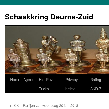
Schaakkring Deurne-Zuid
Ga
Home
Agenda
Hist Puz
Privacy
Rating
naar
Tricks
beleid
SKD-Z
de
←
CK – Partijen van woensdag 20 juni 2018
inhoud