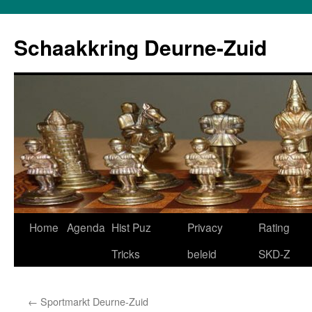
Schaakkring Deurne-Zuid
Ga
Home
Agenda
Hist Puz
Privacy
Rating
naar
Tricks
beleid
SKD-Z
de
←
Sportmarkt Deurne-Zuid
inhoud