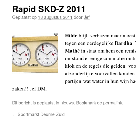
Rapid SKD-Z 2011
Geplaatst op
18 augustus 2011
door
Jef
Hilde
blijft verbazen maar moes
Dardha
tegen een oerdegelijke
.
Mathé
in staat om hem een remis
ontstond er enige commotie omtre
klok en de regels die gelden voor
afzonderlijke voorvallen konden
partijen wat water in hun wijn h
zaken!! Jef DM.
Dit bericht is geplaatst in
nieuws
. Bookmark de
permalink
.
←
Sportmarkt Deurne-Zuid