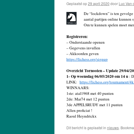
Geplaatst op
29 april 2020
door
Luc Van 
De “lockdown” is ten gevolge v
aantal partijen online kunnen
Om te kunnen spelen moet men
Registreren:
– Onderstaande openen
– Gegevens invullen
– Akkoorden geven
https://lichess.org/signup
Overzicht
Tornooien – Update 29/04/20
1- Op woensdag 06/05/2020 om 14 u
: D
LINK:
https://lichess.org/tournament/
WINNAARS:
1ste: atal1968 met 40 punten
2de: Mar74 met 12 punten
3de APPELSRUDY met 11 punten
Allen proficiat !
Raoul Heyndrickx
Dit bericht is geplaatst in
nieuws
. Bookma