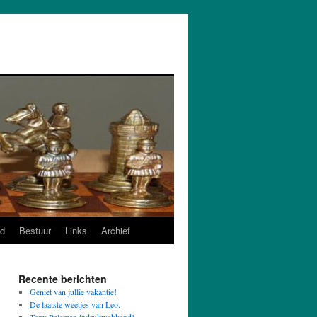
d
Bestuur
Links
Archief
Recente berichten
Geniet van jullie vakantie!
De laatste weetjes van Leo.