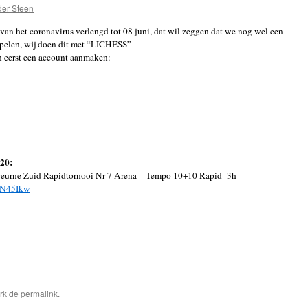
der Steen
an het coronavirus verlengd tot 08 juni, dat wil zeggen dat we nog wel een
 spelen, wij doen dit met “LICHESS”
 eerst een account aanmaken:
20:
eurne Zuid Rapidtornooi Nr 7 Arena – Tempo 10+10 Rapid 3h
4kN45Ikw
rk de
permalink
.