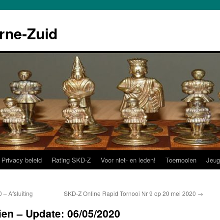
rne-Zuid
Privacy beleid
Rating SKD-Z
Voor niet- en leden!
Toernooien
Jeug
 Afsluiting
SKD-Z Online Rapid Tornooi Nr 9 op 20 mei 2020
→
en – Update: 06/05/2020