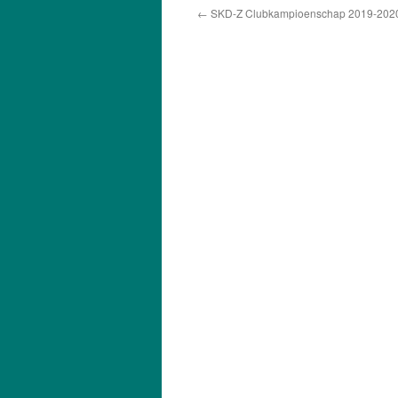
←
SKD-Z Clubkampioenschap 2019-2020 –