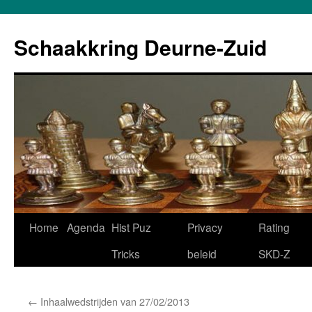
Schaakkring Deurne-Zuid
Ga
Home
Agenda
Hist Puz
Privacy
Rating
naar
Tricks
beleid
SKD-Z
de
←
Inhaalwedstrijden van 27/02/2013
inhoud