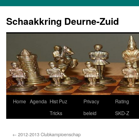
Schaakkring Deurne-Zuid
Ga
Home
Agenda
Hist Puz
Privacy
Rating
naar
Tricks
beleid
SKD-Z
de
←
2012-2013 Clubkampioenschap
inhoud