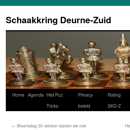
Schaakkring Deurne-Zuid
Ga
Home
Agenda
Hist Puz
Privacy
Rating
naar
Tricks
beleid
SKD-Z
de
←
Woensdag 30 oktober starten we met
He
inhoud