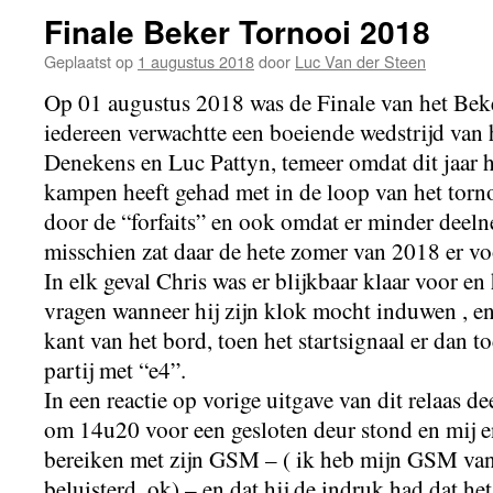
Finale Beker Tornooi 2018
Geplaatst op
1 augustus 2018
door
Luc Van der Steen
Op 01 augustus 2018 was de Finale van het Bek
iedereen verwachtte een boeiende wedstrijd van
Denekens en Luc Pattyn, temeer omdat dit jaar 
kampen heeft gehad met in de loop van het torn
door de “forfaits” en ook omdat er minder deeln
misschien zat daar de hete zomer van 2018 er voo
In elk geval Chris was er blijkbaar klaar voor e
vragen wanneer hij zijn klok mocht induwen , en
kant van het bord, toen het startsignaal er dan 
partij met “e4”.
In een reactie op vorige uitgave van dit relaas d
om 14u20 voor een gesloten deur stond en mij en
bereiken met zijn GSM – ( ik heb mijn GSM van
beluisterd, ok) – en dat hij de indruk had dat 