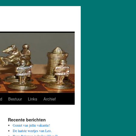
d
Bestuur
Links
Archief
Recente berichten
Geniet van jullie vakantie!
De laatste weetjes van Leo.