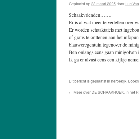
Geplaatst op
23 maart 2025
door
Luc Van
Schaakvrienden…….
Er is al wat meer te vertellen over w
Er worden schaaktafels met ingebou
of gratis te ontlenen aan het infop
blauweregentuin tegenover de minigo
Ben onlangs eens gaan minigolven in 
Ik ga er alvast eens een kijkje neme
Dit bericht is geplaatst in
herbekijk
. Book
←
Meer over DE SCHAAKHOEK, in het Ri