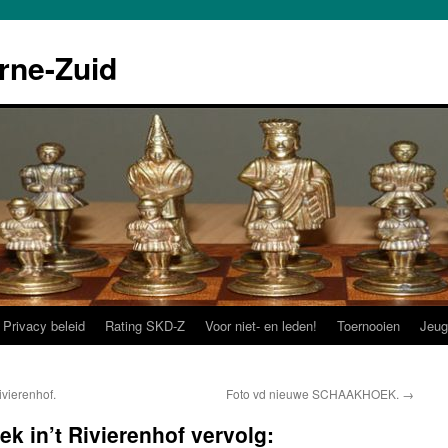
rne-Zuid
Privacy beleid
Rating SKD-Z
Voor niet- en leden!
Toernooien
Jeug
vierenhof.
Foto vd nieuwe SCHAAKHOEK.
→
 in’t Rivierenhof vervolg: