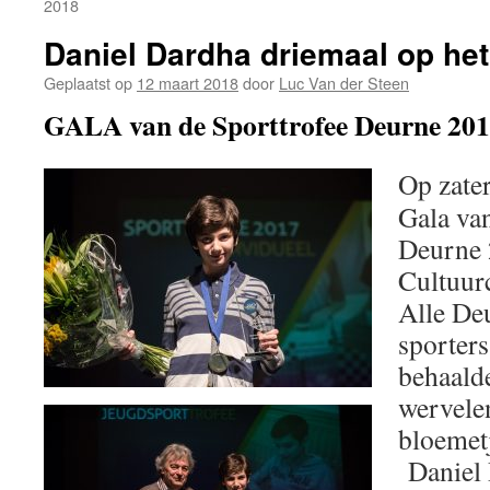
2018
Daniel Dardha driemaal op het
Geplaatst op
12 maart 2018
door
Luc Van der Steen
GALA van de Sporttrofee Deurne 20
Op zate
Gala van
Deurne 
Cultuur
Alle De
sporters
behaald
wervele
bloemetj
Daniel 