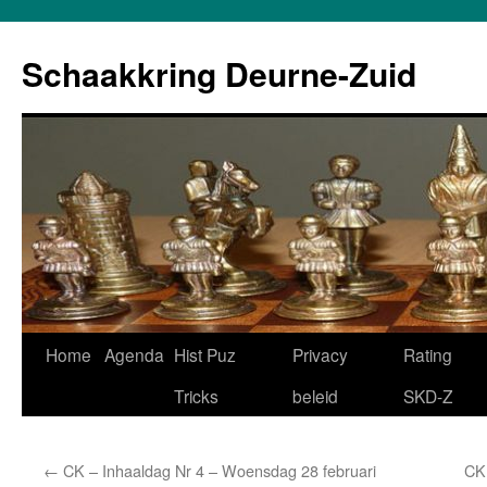
Schaakkring Deurne-Zuid
Ga
Home
Agenda
Hist Puz
Privacy
Rating
naar
Tricks
beleid
SKD-Z
de
←
CK – Inhaaldag Nr 4 – Woensdag 28 februari
CK
inhoud