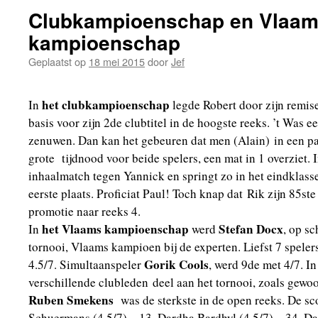
Clubkampioenschap en Vlaa
kampioenschap
Geplaatst op
18 mei 2015
door
Jef
het clubkampioenschap
In
legde Robert door zijn remise
basis voor zijn 2de clubtitel in de hoogste reeks. ’t Was ee
zenuwen. Dan kan het gebeuren dat men (Alain) in een par
grote tijdnood voor beide spelers, een mat in 1 overziet. 
inhaalmatch tegen Yannick en springt zo in het eindklass
eerste plaats. Proficiat Paul! Toch knap dat Rik zijn 85st
promotie naar reeks 4.
het Vlaams kampioenschap
Stefan Docx
In
werd
, op s
tornooi, Vlaams kampioen bij de experten. Liefst 7 speler
Gorik Cools
4.5/7. Simultaanspeler
, werd 9de met 4/7. I
verschillende clubleden deel aan het tornooi, zoals gewo
Ruben Smekens
was de sterkste in de open reeks. De sc
Schuermans (4.5/7) – 13. Dardha Bardhyl (4.5/7) – 34. Da