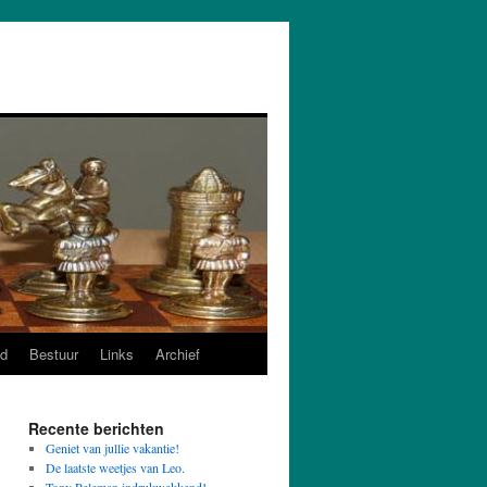
d
Bestuur
Links
Archief
Recente berichten
Geniet van jullie vakantie!
De laatste weetjes van Leo.