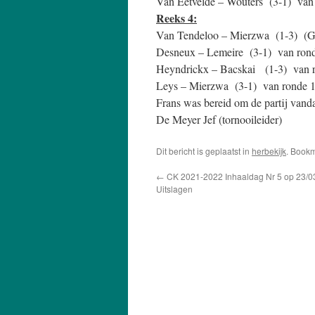
Van Eetvelde – Wouters (3-1) van 
Reeks 4:
Van Tendeloo – Mierzwa (1-3) (Ge
Desneux – Lemeire (3-1) van rond
Heyndrickx – Bacskai (1-3) van r
Leys – Mierzwa (3-1) van ronde 15 
Frans was bereid om de partij vanda
De Meyer Jef (tornooileider)
Dit bericht is geplaatst in
herbekijk
. Book
←
CK 2021-2022 Inhaaldag Nr 5 op 23/0
Uitslagen