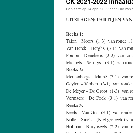
CK 2021-2022 Inhaalda
Geplaatst op
14 april 2022
door
Luc Van 
UITSLAGEN: PARTIJEN VAN I
Reeks 1:
Talon – Moors (1-3) van ronde 18
Van Herck – Berghs (3-1) van ron
Foulon – Denekens (2-2) van rond
Michiels – Serruys (3-1) van rond
Reeks 2:
Meulenbergs – Mathé (3-1) van ro
Geylen – Verbert (3-1) van ronde 
De Meyer – De Groot (1-3) van ro
Vermaere – De Cock (3-1) van ron
Reeks 3:
Neefs – Van Gils (3-1) van ronde 
Nollé – Smets (Niet gespeeld) van
Hofman – Bruynseels (2-2) van ro