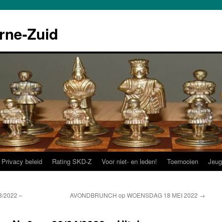
rne-Zuid
Privacy beleid
Rating SKD-Z
Voor niet- en leden!
Toernooien
Jeug
3/2022 –
AVONDBRUNCH op WOENSDAG 18 MEI 2022
→