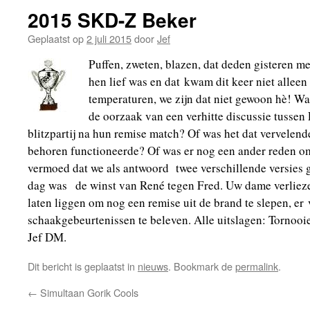
2015 SKD-Z Beker
Geplaatst op
2 juli 2015
door
Jef
Puffen, zweten, blazen, dat deden gisteren m
hen lief was en dat kwam dit keer niet allee
temperaturen, we zijn dat niet gewoon hè! 
de oorzaak van een verhitte discussie tussen 
blitzpartij na hun remise match? Of was het dat vervelende
behoren functioneerde? Of was er nog een ander reden om 
vermoed dat we als antwoord twee verschillende versies 
dag was de winst van René tegen Fred. Uw dame verliez
laten liggen om nog een remise uit de brand te slepen, e
schaakgebeurtenissen te beleven. Alle uitslagen: Tornooi
Jef DM.
Dit bericht is geplaatst in
nieuws
. Bookmark de
permalink
.
←
Simultaan Gorik Cools