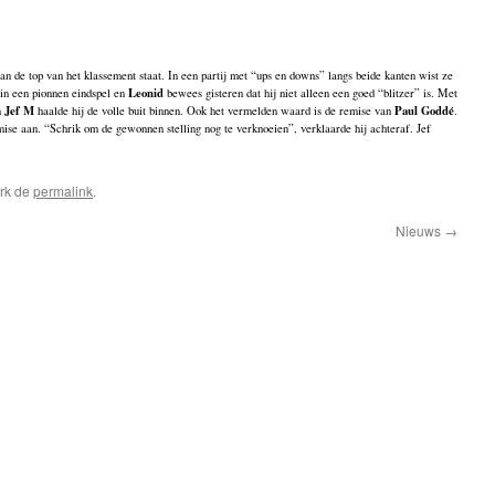
an de top van het klassement staat. In een partij met “ups en downs” langs beide kanten wist ze
Leonid
n een pionnen eindspel en
bewees gisteren dat hij niet alleen een goed “blitzer” is. Met
Jef M
Paul Goddé
n
haalde hij de volle buit binnen. Ook het vermelden waard is de remise van
.
mise aan. “Schrik om de gewonnen stelling nog te verknoeien”, verklaarde hij achteraf. Jef
rk de
permalink
.
Nieuws
→