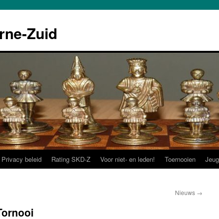
rne-Zuid
Privacy beleid
Rating SKD-Z
Voor niet- en leden!
Toernooien
Jeug
Nieuws
→
Tornooi