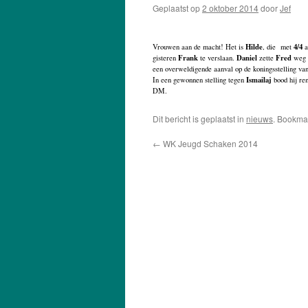
Geplaatst op
2 oktober 2014
door
Jef
Hilde
4/4
Vrouwen aan de macht! Het is
, die met
a
Frank
Daniel
Fred
gisteren
te verslaan.
zette
weg i
een overweldigende aanval op de koningsstelling va
Ismailaj
In een gewonnen stelling tegen
bood hij re
DM.
Dit bericht is geplaatst in
nieuws
. Bookma
←
WK Jeugd Schaken 2014