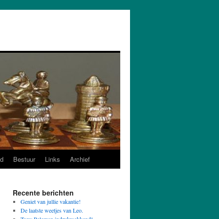
d
Bestuur
Links
Archief
Recente berichten
Geniet van jullie vakantie!
De laatste weetjes van Leo.