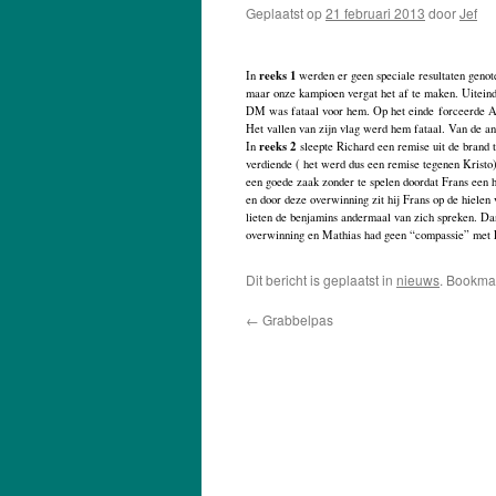
Geplaatst op
21 februari 2013
door
Jef
reeks 1
In
werden er geen speciale resultaten geno
maar onze kampioen vergat het af te maken. Uiteinde
DM was fataal voor hem. Op het einde forceerde Alain
Het vallen van zijn vlag werd hem fataal. Van de and
reeks 2
In
sleepte Richard een remise uit de brand 
verdiende ( het werd dus een remise tegenen Krist
een goede zaak zonder te spelen doordat Frans een ha
en door deze overwinning zit hij Frans op de hielen 
lieten de benjamins andermaal van zich spreken. Dan
overwinning en Mathias had geen “compassie” met 
Dit bericht is geplaatst in
nieuws
. Bookma
←
Grabbelpas