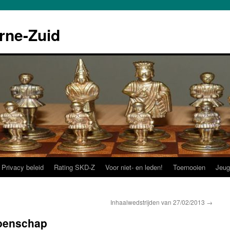
rne-Zuid
Privacy beleid
Rating SKD-Z
Voor niet- en leden!
Toernooien
Jeug
Inhaalwedstrijden van 27/02/2013
→
oenschap