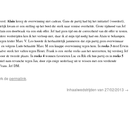
Alain
teerd.
kreeg de overwinning niet cadeau. Gans de partij had hij het initiatief (voordeel),
lijk kwam er een stelling op het bord die sterk naar remise overhelde. Grote tijdnood van Jef
 een doorbraak via een stuk offer. Jef had geen tijd om de correctheid van dit offer te testen.
ere wedstrijden ken ik het verloop niet, daar ik al mijn tijd nodig had om Alain te bekampen.
tegen leider Marc V. Leo hoorde ik herhaaldelijk jammeren dat zijn partij geen overwinnaar
reeks 3
o) en volgens Ludo behaalde Marc M een knappe overwinning tegen hem. In
deed Erwin
lve steek liet vallen tegen Henri. Frank is een sterke reeks aan het neerzetten, hij versloeg Jef
reeks 4
reeks 5
voor de tweede plaats. In
wonnen favorieten Luc en Rik elk hun partij en in
iel nam revanche tegen Jan, door zijn enige nederlaag uit te wissen met een verdiende
Frans. Jef DM.
rk de
permalink
.
Inhaalwedstrijden van 27/02/2013
→