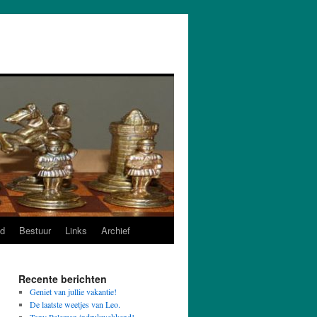
d
Bestuur
Links
Archief
Recente berichten
Geniet van jullie vakantie!
De laatste weetjes van Leo.