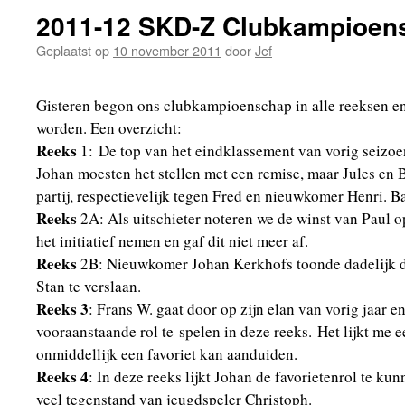
2011-12 SKD-Z Clubkampioen
Geplaatst op
10 november 2011
door
Jef
Gisteren begon ons clubkampioenschap in alle reeksen en
worden. Een overzicht:
Reeks
1: De top van het eindklassement van vorig seizoen
Johan moesten het stellen met een remise, maar Jules en 
partij, respectievelijk tegen Fred en nieuwkomer Henri. Ba
Reeks
2A: Als uitschieter noteren we de winst van Paul o
het initiatief nemen en gaf dit niet meer af.
Reeks
2B: Nieuwkomer Johan Kerkhofs toonde dadelijk dat
Stan te verslaan.
Reeks 3
: Frans W. gaat door op zijn elan van vorig jaar 
vooraanstaande rol te spelen in deze reeks. Het lijkt me e
onmiddellijk een favoriet kan aanduiden.
Reeks 4
: In deze reeks lijkt Johan de favorietenrol te ku
veel tegenstand van jeugdspeler Christoph.