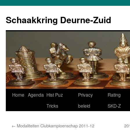
Schaakkring Deurne-Zuid
Ga
Home
Agenda
Hist Puz
Privacy
Rating
naar
Tricks
beleid
SKD-Z
de
←
Modaliteiten Clubkampioenschap 2011-12
20
inhoud