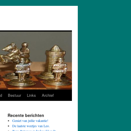
d
Bestuur
Links
Archief
Recente berichten
Geniet van jullie vakantie!
De laatste weetjes van Leo.