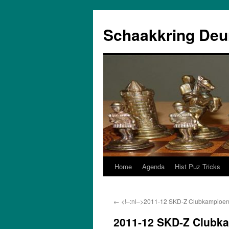
Schaakkring Deu
Home
Agenda
Hist Puz Tricks
Ga
naar
←
<!–:nl–>2011-12 SKD-Z Clubkampioen
de
2011-12 SKD-Z Clubk
inhoud