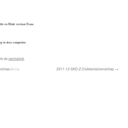
le en Hilde verslaat Frans.
ng in deze competitie.
rk de
permalink
.
schap<!–:–>
2011-12 SKD-Z Clubkampioenschap
→