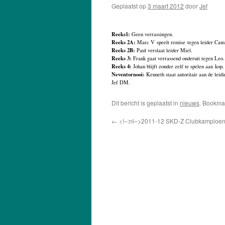
Geplaatst op
3 maart 2012
door
Jef
Reeks1:
Geen verrassingen.
Reeks 2A:
Marc V speelt remise tegen leider Camil
Reeks 2B:
Paul verslaat leider Miel.
Reeks 3:
Frank gaat verrassend onderuit tegen Leo.
Reeks 4:
Johan blijft zonder zelf te spelen aan kop.
Neventornooi:
Kenneth staat autoritair aan de leidi
Jef DM.
Dit bericht is geplaatst in
nieuws
. Bookma
←
<!–:nl–>2011-12 SKD-Z Clubkampioen