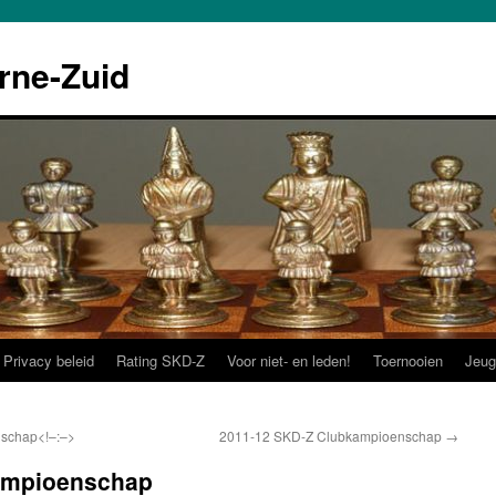
rne-Zuid
Privacy beleid
Rating SKD-Z
Voor niet- en leden!
Toernooien
Jeug
schap<!–:–>
2011-12 SKD-Z Clubkampioenschap
→
ampioenschap