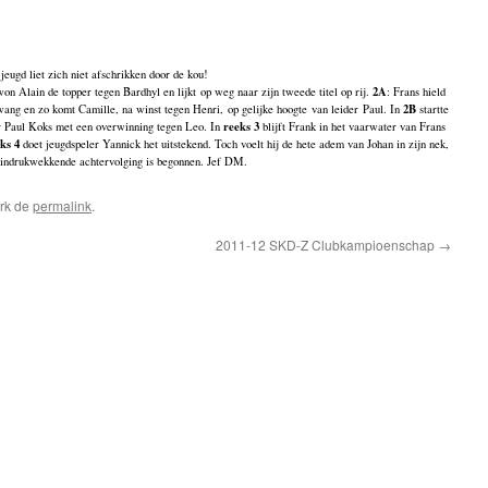
jeugd liet zich niet afschrikken door de kou!
2A
won Alain de topper tegen Bardhyl en lijkt op weg naar zijn tweede titel op rij.
: Frans hield
2B
wang en zo komt Camille, na winst tegen Henri, op gelijke hoogte van leider Paul. In
startte
reeks 3
 Paul Koks met een overwinning tegen Leo. In
blijft Frank in het vaarwater van Frans
eks 4
doet jeugdspeler Yannick het uitstekend. Toch voelt hij de hete adem van Johan in zijn nek,
 indrukwekkende achtervolging is begonnen. Jef DM.
rk de
permalink
.
2011-12 SKD-Z Clubkampioenschap
→