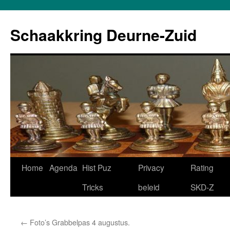
Schaakkring Deurne-Zuid
Ga
Home
Agenda
Hist Puz
Privacy
Rating
naar
Tricks
beleid
SKD-Z
de
←
Foto’s Grabbelpas 4 augustus.
inhoud